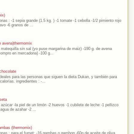
ix)
nas : -1 sepia grande (1.5 kg. ) -1 tomate -1 cebolla -1/2 pimiento rojo
avo -6 granos de ...
de avena)thermomix
e matequilla sin sal (yo puse margarina de maiz) -190 g. de avena
compro en mercadona) -100 g...
chocolate
eales para las personas que siguen la dieta Dukan, y también para
alorías. ingredientes : -...
seta
 azúcar -la piel de un limón -2 huevos -1 cubilete de leche -1 pellizco
agua de azahar -2 ...
ambas (thermomix)
sonas : para el fumet: -16 gambas o gambon -60g de aceite de oliva