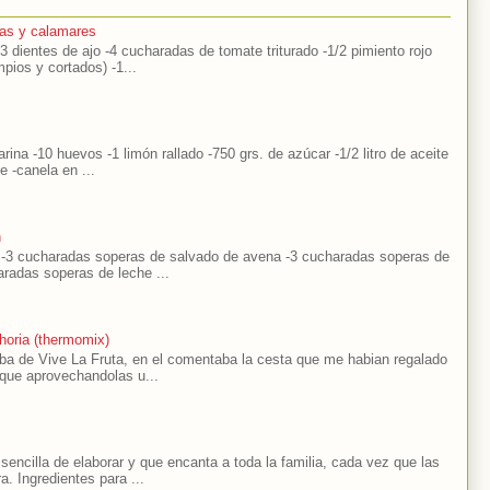
as y calamares
-3 dientes de ajo -4 cucharadas de tomate triturado -1/2 pimiento rojo
mpios y cortados) -1...
arina -10 huevos -1 limón rallado -750 grs. de azúcar -1/2 litro de aceite
he -canela en ...
n
s -3 cucharadas soperas de salvado de avena -3 cucharadas soperas de
aradas soperas de leche ...
horia (thermomix)
laba de Vive La Fruta, en el comentaba la cesta que me habian regalado
 que aprovechandolas u...
encilla de elaborar y que encanta a toda la familia, cada vez que las
a. Ingredientes para ...