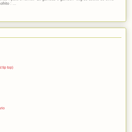
frito : ...
 tip top)
rio