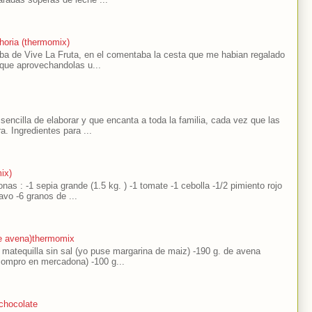
horia (thermomix)
laba de Vive La Fruta, en el comentaba la cesta que me habian regalado
 que aprovechandolas u...
encilla de elaborar y que encanta a toda la familia, cada vez que las
a. Ingredientes para ...
ix)
nas : -1 sepia grande (1.5 kg. ) -1 tomate -1 cebolla -1/2 pimiento rojo
avo -6 granos de ...
de avena)thermomix
e matequilla sin sal (yo puse margarina de maiz) -190 g. de avena
compro en mercadona) -100 g...
chocolate