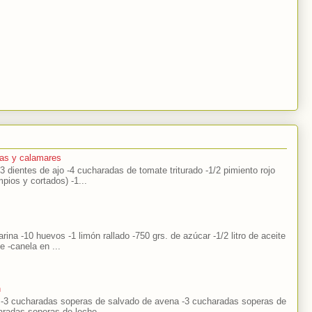
as y calamares
-3 dientes de ajo -4 cucharadas de tomate triturado -1/2 pimiento rojo
mpios y cortados) -1...
arina -10 huevos -1 limón rallado -750 grs. de azúcar -1/2 litro de aceite
he -canela en ...
n
s -3 cucharadas soperas de salvado de avena -3 cucharadas soperas de
aradas soperas de leche ...