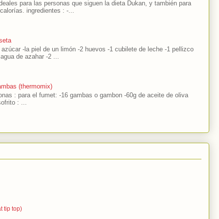
eales para las personas que siguen la dieta Dukan, y también para
alorías. ingredientes : -...
seta
 azúcar -la piel de un limón -2 huevos -1 cubilete de leche -1 pellizco
agua de azahar -2 ...
ambas (thermomix)
sonas : para el fumet: -16 gambas o gambon -60g de aceite de oliva
frito : ...
 tip top)