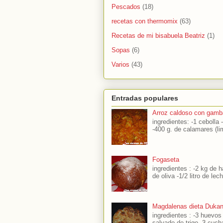
Pescados
(18)
recetas con thermomix
(63)
Recetas de mi bisabuela Beatriz
(1)
Sopas
(6)
Varios
(43)
Entradas populares
Arroz caldoso con gamb
ingredientes: -1 cebolla 
-400 g. de calamares (li
Fogaseta
ingredientes : -2 kg de h
de oliva -1/2 litro de lec
Magdalenas dieta Duka
ingredientes : -3 huevo
salvado de trigo -3 cuch