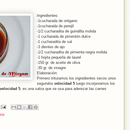
Ingredientes:
-1cucharada de orégano
-1cucharada de perejil
-1/2 cucharadita de guindilla molida
-1 cucharada de pimentón dulce
-1 cucharadita de sal
-3 dientes de ajo
-1/2 cucharadita de pimienta negra molida
-1 hojita pequeña de laurel
-150 gr. de aceite de oliva
-30 gr. de vinagre
Elaboración:
Primero trituramos los ingredientes secos unos
segundos
velocidad 5
luego incorporamos los
velocidad 5
, es una salsa que se usa para aderezar las carnes
ios